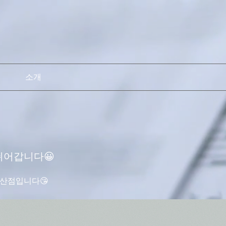
소개
쉬어갑니다😀
산점입니다😘