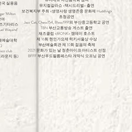
전국 실용음
뮤지컬갈라쇼 <택시드리벌> 출연
보건복지부 주최 <생명사랑 생명존중 문화제 Huddling>
‘Milton
초청공연
참여
Jazz Cat, Chess154, Bless1991외 부산중고등학교 공연
재즈기타리스
TBN 부산교통방송 게스트 출연
l Weyand'
재즈클럽 <MONK> 잼데이 호스트
제 16회 현인가요제 럭키서울상 수상
백제예술대학
부산예술회관 제 10회 젊음의 축제
)
2021 문화가 있는 날 청춘마이크 아티스트 선정
zz club
BFFF 부산푸드필름페스타 개막식 오프닝 공연
디도라운지 등)