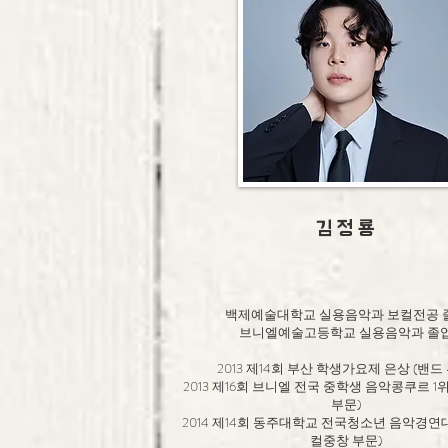
김 정 룡
백제예술대학교 실용음악과 보컬전공 
브니엘예술고등학교 실용음악과 졸
2013 제14회 부산 학생가요제 은상 (밴드
2013 제16회 브니엘 전국 중학생 음악콩쿠르 1
부문)
2014 제14회 동주대학교 전국청소년 음악경연대
컬중창 부문)