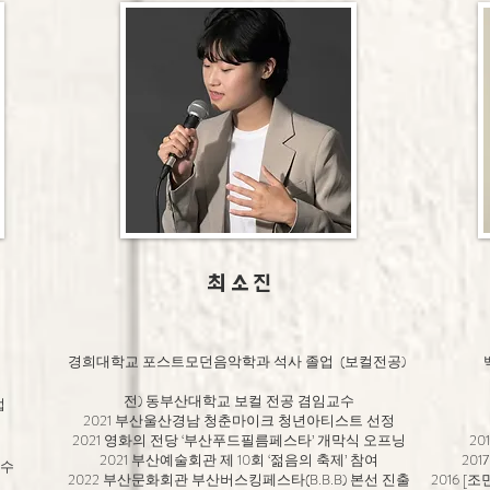
최 소 진
경희대학교 포스트모던음악학과 석사 졸업 (
보컬전공)
전) 동부산대학교 보컬 전공 겸임교수
업
2021 부산울산경남 청춘마이크 청년아티스트 선정
2021 영화의 전당 ‘부산푸드필름페스타’ 개막식 오프닝
20
2021 부산예술회관 제 10회 ‘젊음의 축제’ 참여
201
교수
2022 부산문화회관 부산버스킹페스타(B.B.B) 본선 진출
2016 [