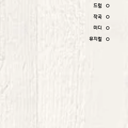
드럼
작곡
미디
뮤지컬