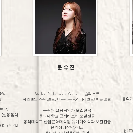
문 수 진
졸업
Method Philharmonic Orchestra 솔리스트
업
동의대
재즈밴드 Mêler(멜르) Liberamente(리베라
민트) 이온 보컬
 부문)
​동주대 실용음악과 보컬전공
위 (실용음악
동의대학교 콘서바토리 보컬전공
동의대학교 산업문화대학원 뉴미디어학과 보컬전공
회 3위 (보
음악심리상담사 1급
현) 
유니세프 자선음악회 참여