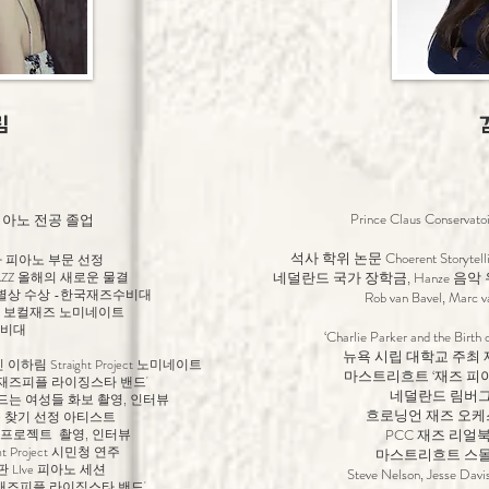
림
Prince Claus Cons
아노 전공 졸업
석사 학위 논문 Choerent Storytellin
타 피아노 부문 선정
AZZ 올해의 새로운 물결
네덜란드 국가 장학금, Hanze 음악
특별상 수상 -한국재즈수비대
Rob van Bavel, Marc 
수 보컬재즈 노미네이트
수비대
‘Charlie Parker and the 
뉴욕 시립 대학교 주최
하림 Straight Project 노미네이트
마스트리흐트 ‘재즈 피아노
'재즈피플 라이징스타 밴드'
네덜란드 림버그
악을 만드는 여성들 화보 촬영, 인터뷰
흐로닝언 재즈 오케
술 찾기 선정 아티스트
1 OT 프로젝트 촬영, 인터뷰
PCC 재즈 리얼북
 Project 시민청 연주
마스트리흐트 스몰
LIve 피아노 세션
Steve Nelson, Jesse Da
'재즈피플 라이징스타 밴드'