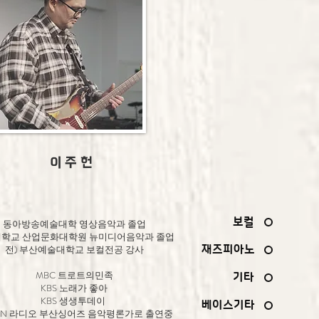
이 주 헌
보컬
동아방송예술대학 영상음악과 졸업
학교 산업문화대학원 뉴미디어음악과 졸업
전) 부산예술대학교 보컬전공 강사
재즈피아노
MBC 트로트의민족
기타
KBS 노래가 좋아
KBS 생생투데이
베이스기타
TBN 라디오 부산싱어즈 음악평론가로 출연중