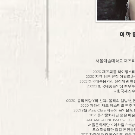
이 하 
서울예술대학교 재즈피
2020 재즈피플 라이징스
2020 지큐 히든 뮤직 어워드 J
2022 한국대중음악상 선정위원 
20202 한국대중음악상 최우
- 한국재즈
<2020, 음악취향 Y의 선택> 올해의 앨범/신인 이
2020 자라섬 재즈 페스티벌 연주 
2021 3월 Marie Claire 지금의 음
2021 동작문화재단 숨은 예
FAKE MAGAZINE ISSU No.
서울문화재단 X 이하림 Straight
코스모폴리탄 림킴 본인등판 
2021 자라섬 재즈 페스티벌 연주 