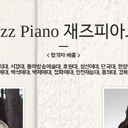
azz Piano
재즈피아
< 합격자 배출 >
익대, 서경대, 동아방송예술대, 호원대, 성신여대, 단국대, 한
대, 백석예대, 백제예대, 정화예대, 인천재능대, 동의대, ​경