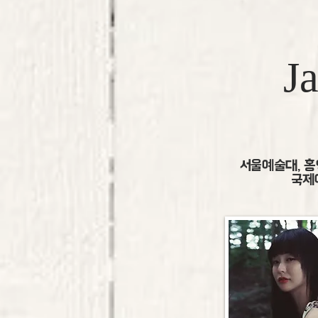
J
서울예술대, 홍
국제예