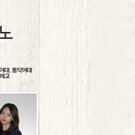
노
양여대, 동덕여대
북예고