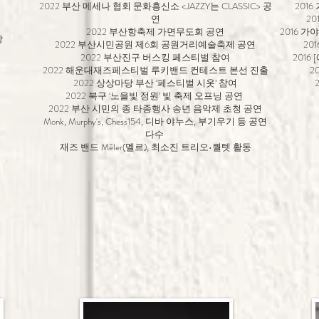
2022 부산 메세나 협회 문화흥신소 <JAZZY는 CLASSIC> 공
201
연
2
2022 부산항축제 가면무도회 공연
2016 
상
2022 부산시민공원 제6회 공원거리예술축제 공연
20
2022 부산진구 버스킹 페스티벌 참여
2016
2022 해운대재즈페스티벌 루키밴드 컨테스트 본선 진출
2
2022 상상마당 부산 ‘페스티벌 시옷’ 참여
2022 북구 ‘노을빛 정원’ 빛 축제 오프닝 공연
2022 부산 시민의 종 타종행사 송년 음악제 초청 공연
Monk, Murphy's, Chess154, 디바 야누스, 부기우기 등 공연
다수
재즈 밴드 Mêler(멜르), 최소진 트리오•퀄텟 활동