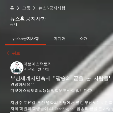
홈
그룹
뉴스&공지사항
뉴스&공지사항
공개
뉴스&공지사항
미디어
소개
뒤로
더보이스팩토리
2024년 5월 20일
부산세계시민축제 '팝송의 끝을 본 사람들' 
안녕하세요^^
더보이스팩토리실용음악학원부산점 입니다😊
지난주 토요일, 부산 영화의 전당에서 열린 부산세계시민
저희 학원의 학생들이 All-Star English " 팝송의 끝을 